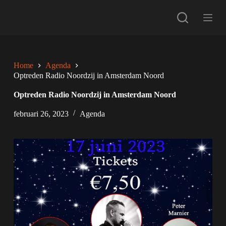
G
a
n
a
a
r
d
Home
Agenda
e
Optreden Radio Noordzij in Amsterdam Noord
i
n
Optreden Radio Noordzij in Amsterdam Noord
h
o
februari 26, 2023
Agenda
u
d