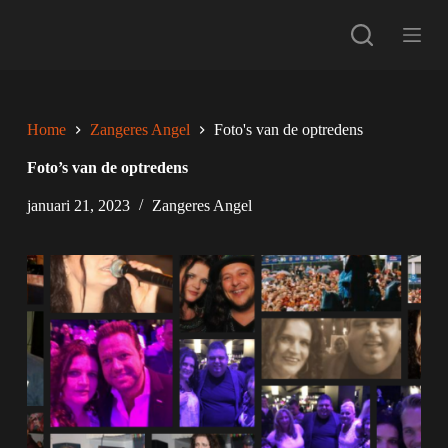
G
a
n
a
a
r
d
Home
Zangeres Angel
Foto's van de optredens
e
i
Foto’s van de optredens
n
h
januari 21, 2023
Zangeres Angel
o
u
d