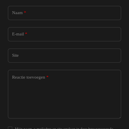
Naam
*
E-mail
*
Site
Reactie toevoegen
*
Mijn naam, e-mailadres en site opslaan in deze browser voor de